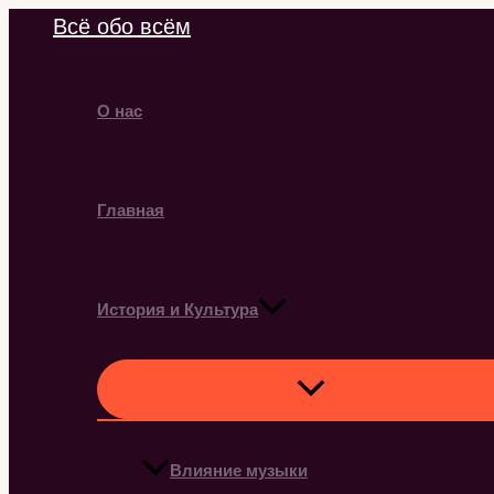
Перейти
Всё обо всём
к
содержимому
О нас
Главная
История и Культура
Влияние музыки