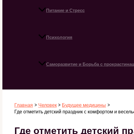
Питание и Стресс
Психология
Саморазвитие и Борьба с прокрастина
Поиск
Главная
Человек
Будущее медицины
Где отметить детский праздник с комфортом и весел
Где отметить детский п