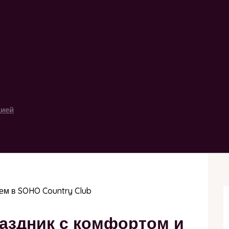
цией
ьем в SOHO Country Club
раздник с комфортом и