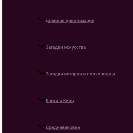
Древние цивилизации
Загадки искусства
Загадки истории и полководцы
Книги и Кино
Средневековье