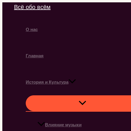
Перейти
Всё обо всём
к
содержимому
О нас
Главная
История и Культура
Влияние музыки