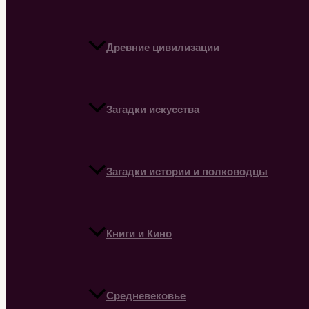
Древние цивилизации
Загадки искусства
Загадки истории и полководцы
Книги и Кино
Средневековье