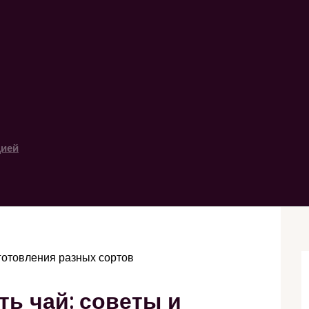
цией
иготовления разных сортов
ть чай: советы и