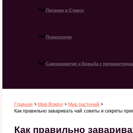
Питание и Стресс
Психология
Саморазвитие и Борьба с прокрастина
Поиск
Главная
Мир Вокруг
Мир растений
Как правильно заваривать чай: советы и секреты пр
Как правильно заварива