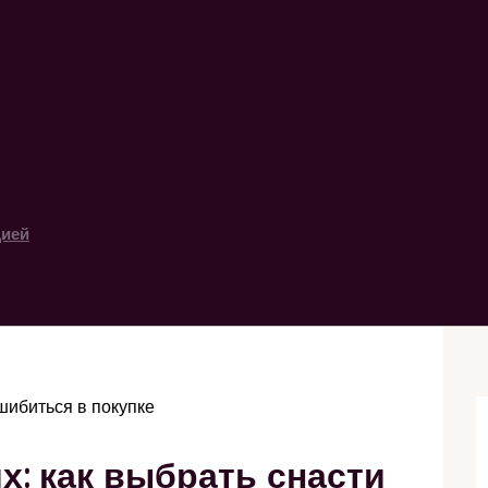
цией
шибиться в покупке
: как выбрать снасти