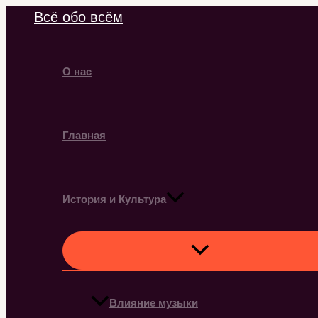
Перейти
Всё обо всём
к
содержимому
О нас
Главная
История и Культура
Влияние музыки