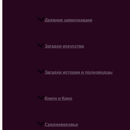
Древние цивилизации
Загадки искусства
Загадки истории и полководцы
Книги и Кино
Средневековье