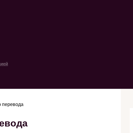
цией
о перевода
ревода