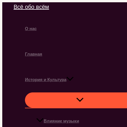
Перейти
Всё обо всём
к
содержимому
О нас
Главная
История и Культура
Влияние музыки