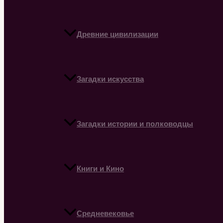
Древние цивилизации
Загадки искусства
Загадки истории и полководцы
Книги и Кино
Средневековье