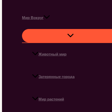
Мир Вокруг
Животный мир
Затерянные города
Мир растений