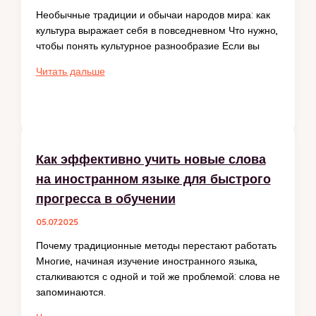
покупке
Необычные традиции и обычаи народов мира: как
культура выражает себя в повседневном Что нужно,
чтобы понять культурное разнообразие Если вы
Необычные
Читать дальше
традиции
народов
мира:
удивительные
обычаи
Как эффективно учить новые слова
со
на иностранном языке для быстрого
всего
света
прогресса в обучении
05.07.2025
Почему традиционные методы перестают работать
Многие, начиная изучение иностранного языка,
сталкиваются с одной и той же проблемой: слова не
запоминаются.