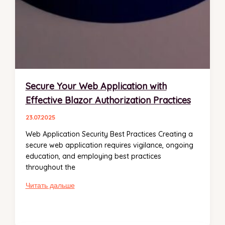
Secure Your Web Application with
Effective Blazor Authorization Practices
23.07.2025
Web Application Security Best Practices Creating a
secure web application requires vigilance, ongoing
education, and employing best practices
throughout the
Secure
Читать дальше
Your
Web
Application