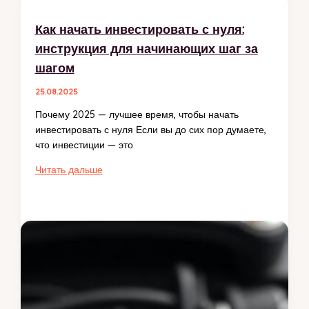
и
стать
Как начать инвестировать с нуля:
уверенным
инструкция для начинающих шаг за
лидером
в
шагом
любой
25.08.2025
сфере
жизни
Почему 2025 — лучшее время, чтобы начать
инвестировать с нуля Если вы до сих пор думаете,
что инвестиции — это
Как
Читать дальше
начать
инвестировать
с
нуля:
инструкция
для
начинающих
шаг
за