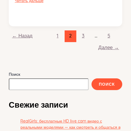
Как
Читать дальше
эффективно
учить
новые
слова
на
←
Назад
1
2
3
…
5
иностранном
языке
Далее
→
для
быстрого
прогресса
в
Поиск
обучении
ПОИСК
Свежие записи
RealGirls: бесплатные HD live cam видео с
реальными моделями — как смотреть и общаться в