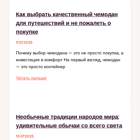
with
Effective
Как выбрать качественный чемодан
Blazor
для путешествий и не пожалеть о
Authorization
Practices
покупке
11.07.2025
Почему выбор чемодана — это не просто покупка, а
инвестиция в комфорт На первый взгляд, чемодан
— это просто контейнер
Как
Читать дальше
выбрать
качественный
чемодан
для
путешествий
Необычные традиции народов мира:
и
удивительные обычаи со всего света
не
пожалеть
10.07.2025
о