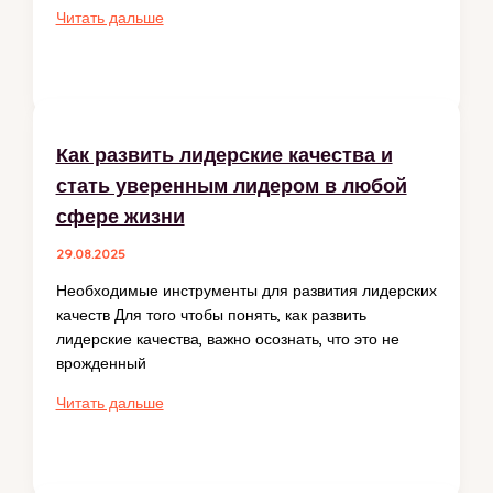
Ремонт
Читать дальше
резчиков
швов
в
Казани:
надежное
Как развить лидерские качества и
обслуживание
стать уверенным лидером в любой
строительного
оборудования
сфере жизни
29.08.2025
Необходимые инструменты для развития лидерских
качеств Для того чтобы понять, как развить
лидерские качества, важно осознать, что это не
врожденный
Как
Читать дальше
развить
лидерские
качества