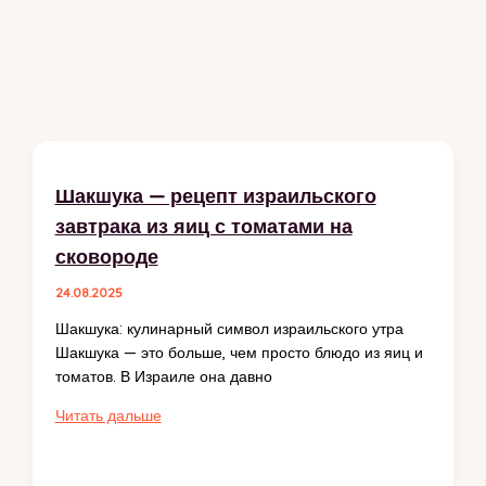
Шакшука — рецепт израильского
завтрака из яиц с томатами на
сковороде
24.08.2025
Шакшука: кулинарный символ израильского утра
Шакшука — это больше, чем просто блюдо из яиц и
томатов. В Израиле она давно
Шакшука
Читать дальше
—
рецепт