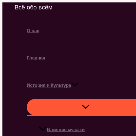
Перейти
Всё обо всём
к
содержимому
О нас
Главная
История и Культура
Влияние музыки