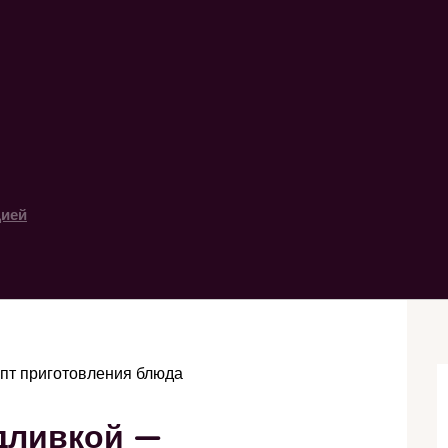
цией
епт приготовления блюда
дливкой —