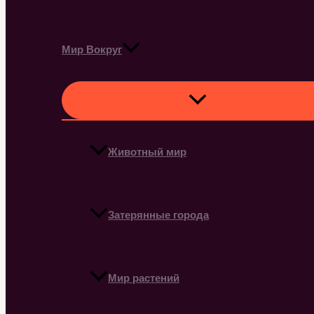
Мир Вокруг
Животный мир
Затерянные города
Мир растений