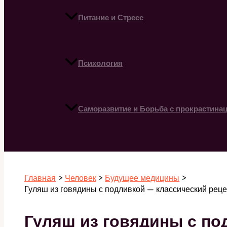
Питание и Стресс
Психология
Саморазвитие и Борьба с прокрастина
Поиск
Главная
Человек
Будущее медицины
Гуляш из говядины с подливкой — классический рец
Гуляш из говядины с по