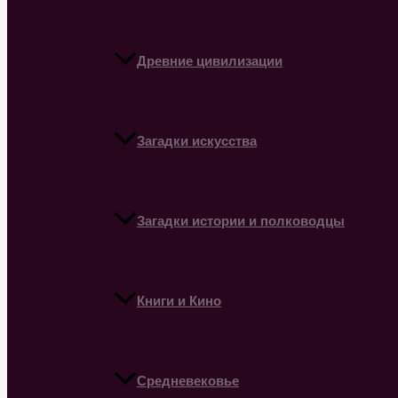
Древние цивилизации
Загадки искусства
Загадки истории и полководцы
Книги и Кино
Средневековье