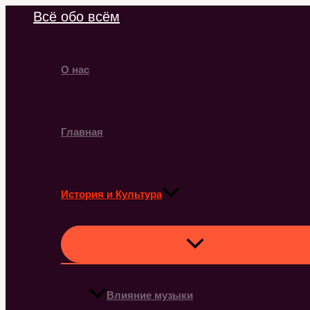
Перейти
Всё обо всём
к
содержимому
О нас
Главная
История и Культура
Влияние музыки