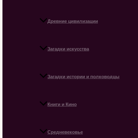
Древние цивилизации
Загадки искусства
Загадки истории и полководцы
Книги и Кино
Средневековье