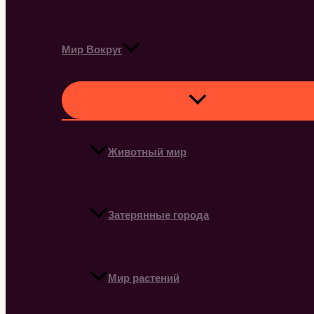
Мир Вокруг
Животный мир
Затерянные города
Мир растений