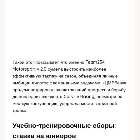
Такой итог показывает, что именно Team234
Motorsport v.2.0 сумела выстроить наиболее
эффективную тактику на сезон, объединяя личные
амбиции пилотов с командными задачами. «ЦМРБанк»
продемонстрировал впечатляющий прогресс и борьбу
до последних заездов, а Carville Racing, несмотря на
жесткую конкуренцию, удержала место в призовой
тройке.
Учебно-тренировочные сборы:
ставка на юниоров