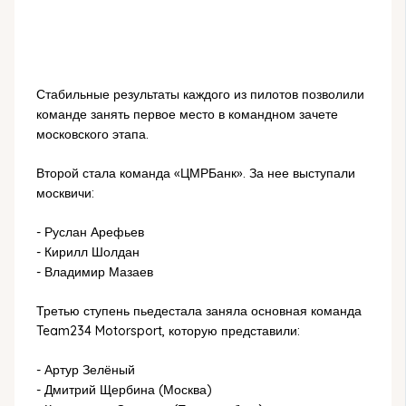
Стабильные результаты каждого из пилотов позволили
команде занять первое место в командном зачете
московского этапа.
Второй стала команда «ЦМРБанк». За нее выступали
москвичи:
- Руслан Арефьев
- Кирилл Шолдан
- Владимир Мазаев
Третью ступень пьедестала заняла основная команда
Team234 Motorsport, которую представили:
- Артур Зелёный
- Дмитрий Щербина (Москва)