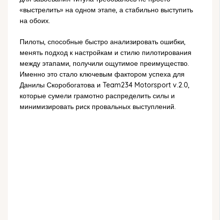
«выстрелить» на одном этапе, а стабильно выступить
на обоих.
Пилоты, способные быстро анализировать ошибки,
менять подход к настройкам и стилю пилотирования
между этапами, получили ощутимое преимущество.
Именно это стало ключевым фактором успеха для
Данилы Скоробогатова и Team234 Motorsport v.2.0,
которые сумели грамотно распределить силы и
минимизировать риск провальных выступлений.