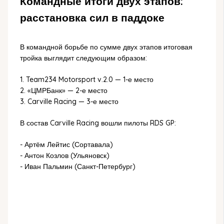
Командные итоги двух этапов:
расстановка сил в паддоке
В командной борьбе по сумме двух этапов итоговая
тройка выглядит следующим образом:
1. Team234 Motorsport v.2.0 — 1-е место
2. «ЦМРБанк» — 2-е место
3. Carville Racing — 3-е место
В состав Carville Racing вошли пилоты RDS GP:
- Артём Лейтис (Сортавала)
- Антон Козлов (Ульяновск)
- Иван Пальмин (Санкт-Петербург)