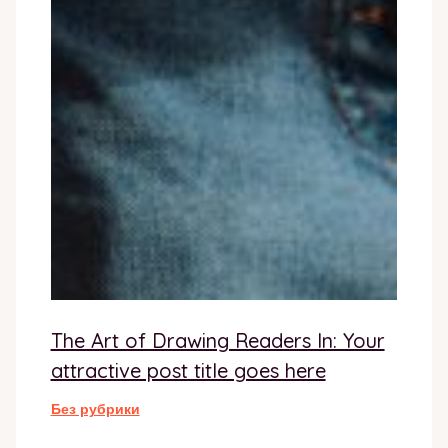
The Art of Drawing Readers In: Your
attractive post title goes here
Без рубрики