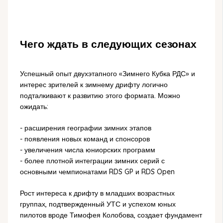
Чего ждать в следующих сезонах
Успешный опыт двухэтапного «Зимнего Кубка РДС» и
интерес зрителей к зимнему дрифту логично
подталкивают к развитию этого формата. Можно
ожидать:
- расширения географии зимних этапов
- появления новых команд и спонсоров
- увеличения числа юниорских программ
- более плотной интеграции зимних серий с
основными чемпионатами RDS GP и RDS Open
Рост интереса к дрифту в младших возрастных
группах, подтвержденный УТС и успехом юных
пилотов вроде Тимофея Колобова, создает фундамент