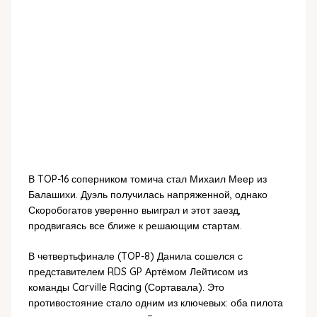
В TOP-16 соперником томича стал Михаил Меер из
Балашихи. Дуэль получилась напряженной, однако
Скоробогатов уверенно выиграл и этот заезд,
продвигаясь все ближе к решающим стартам.
В четвертьфинале (TOP-8) Данила сошелся с
представителем RDS GP Артёмом Лейтисом из
команды Carville Racing (Сортавала). Это
противостояние стало одним из ключевых: оба пилота