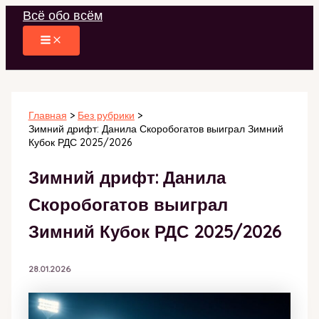
Перейти
Всё обо всём
к
содержимому
Главная
Без рубрики
Зимний дрифт: Данила Скоробогатов выиграл Зимний
Кубок РДС 2025/2026
Зимний дрифт: Данила
Скоробогатов выиграл
Зимний Кубок РДС 2025/2026
28.01.2026