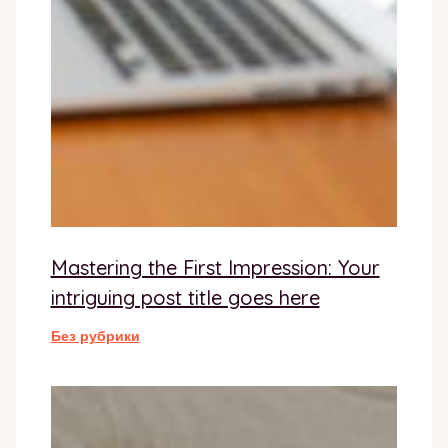
Mastering the First Impression: Your
intriguing post title goes here
Без рубрики