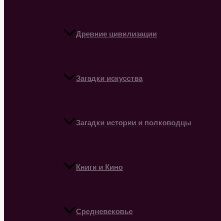
Древние цивилизации
Загадки искусства
Загадки истории и полководцы
Книги и Кино
Средневековье