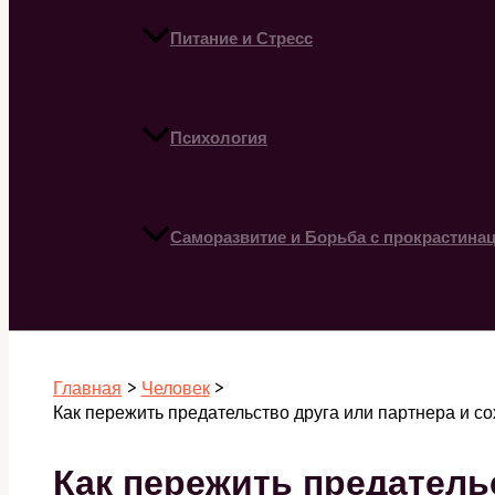
Питание и Стресс
Психология
Саморазвитие и Борьба с прокрастина
Поиск
Главная
Человек
Как пережить предательство друга или партнера и 
Как пережить предатель