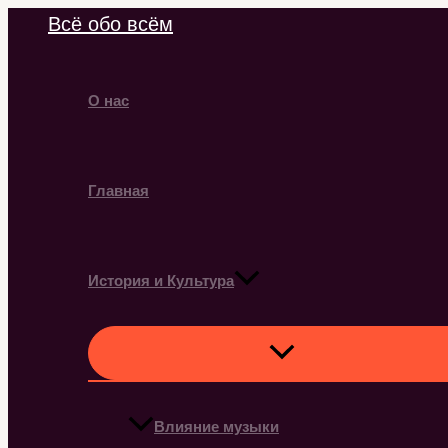
Перейти
Всё обо всём
к
содержимому
О нас
Главная
История и Культура
Влияние музыки