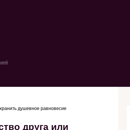
цией
сохранить душевное равновесие
ство друга или