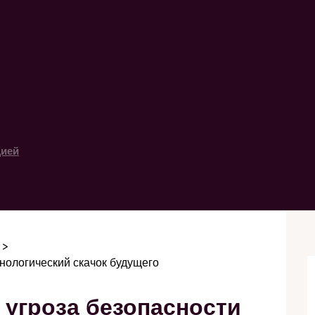
цией
нологический скачок будущего
угроза безопасности