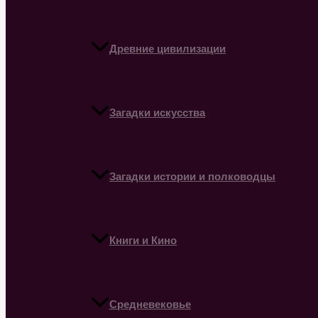
Древние цивилизации
Загадки искусства
Загадки истории и полководцы
Книги и Кино
Средневековье