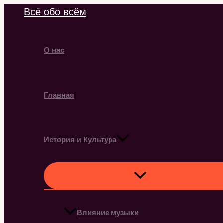
Перейти
Всё обо всём
к
содержимому
О нас
Главная
История и Культура
Влияние музыки