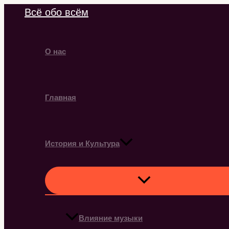
Перейти
Всё обо всём
к
содержимому
О нас
Главная
История и Культура
Влияние музыки