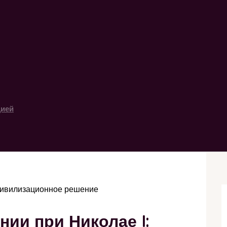
цией
 цивилизационное решение
ии при Николае I: