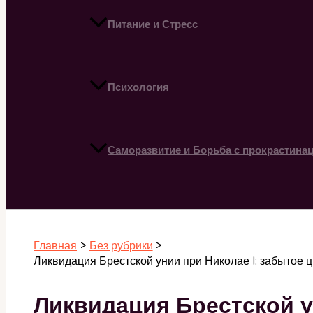
Питание и Стресс
Психология
Саморазвитие и Борьба с прокрастина
Поиск
Главная
Без рубрики
Ликвидация Брестской унии при Николае I: забытое
Ликвидация Брестской ун