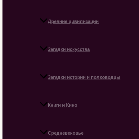
Древние цивилизации
Загадки искусства
Загадки истории и полководцы
Книги и Кино
Средневековье