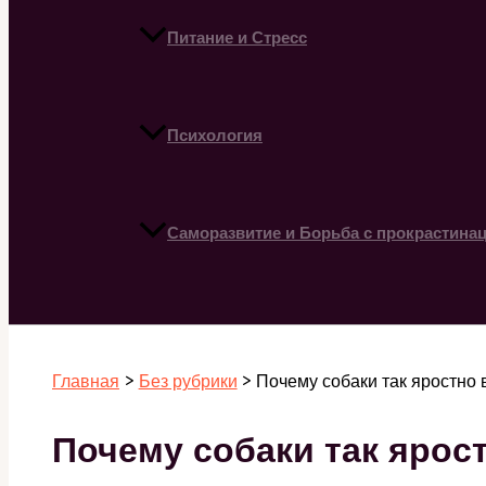
Питание и Стресс
Психология
Саморазвитие и Борьба с прокрастина
Поиск
Главная
Без рубрики
Почему собаки так яростно 
Почему собаки так ярос