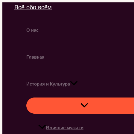
Перейти
Всё обо всём
к
содержимому
О нас
Главная
История и Культура
Влияние музыки