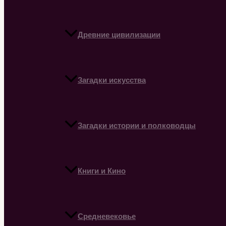
Древние цивилизации
Загадки искусства
Загадки истории и полководцы
Книги и Кино
Средневековье