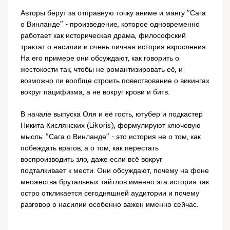
Авторы берут за отправную точку аниме и мангу "Сага
о Винланде" - произведение, которое одновременно
работает как историческая драма, философский
трактат о насилии и очень личная история взросления.
На его примере они обсуждают, как говорить о
жестокости так, чтобы не романтизировать её, и
возможно ли вообще строить повествование о викингах
вокруг пацифизма, а не вокруг крови и битв.
В начале выпуска Оля и её гость, ютубер и подкастер
Никита Кислянских (Likoris), формулируют ключевую
мысль: "Сага о Винланде" - это история не о том, как
побеждать врагов, а о том, как перестать
воспроизводить зло, даже если всё вокруг
подталкивает к мести. Они обсуждают, почему на фоне
множества брутальных тайтлов именно эта история так
остро откликается сегодняшней аудитории и почему
разговор о насилии особенно важен именно сейчас.