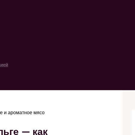
цией
ое и ароматное мясо
льге — как