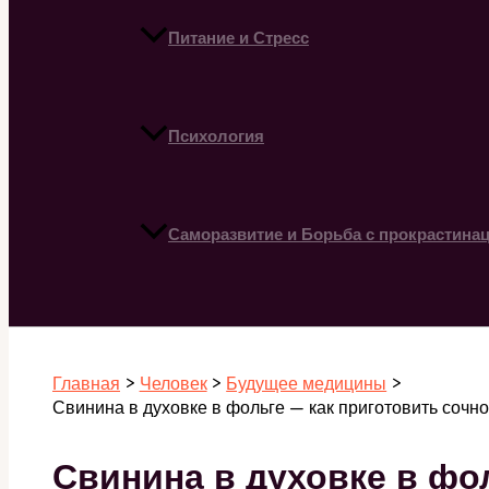
Питание и Стресс
Психология
Саморазвитие и Борьба с прокрастина
Поиск
Главная
Человек
Будущее медицины
Свинина в духовке в фольге — как приготовить сочн
Свинина в духовке в фо