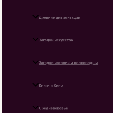
Древние цивилизации
Загадки искусства
Загадки истории и полководцы
Книги и Кино
Средневековье