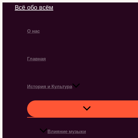
Перейти
Всё обо всём
к
содержимому
О нас
Главная
История и Культура
Влияние музыки