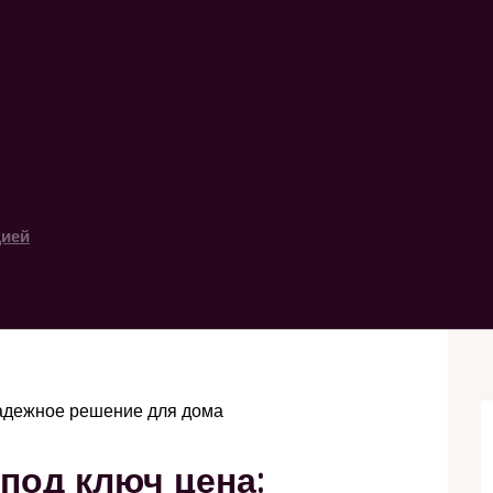
цией
надежное решение для дома
под ключ цена: