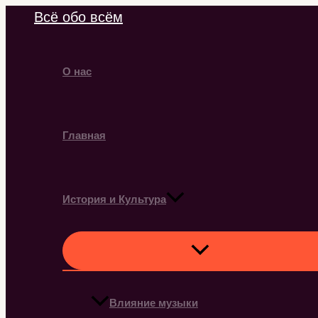
Перейти
Всё обо всём
к
содержимому
О нас
Главная
История и Культура
Влияние музыки