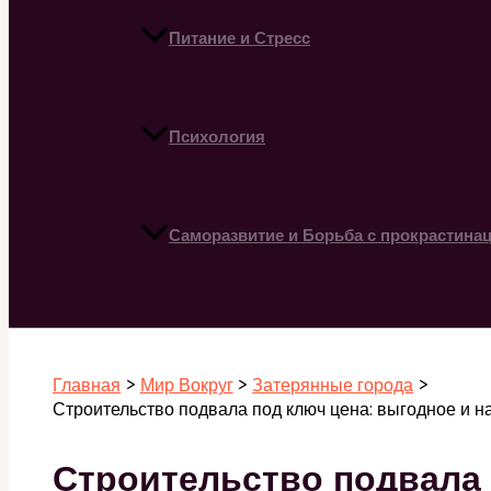
Питание и Стресс
Психология
Саморазвитие и Борьба с прокрастина
Поиск
Главная
Мир Вокруг
Затерянные города
Строительство подвала под ключ цена: выгодное и 
Строительство подвала 