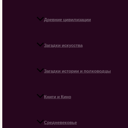
Древние цивилизации
Загадки искусства
Загадки истории и полководцы
Книги и Кино
Средневековье