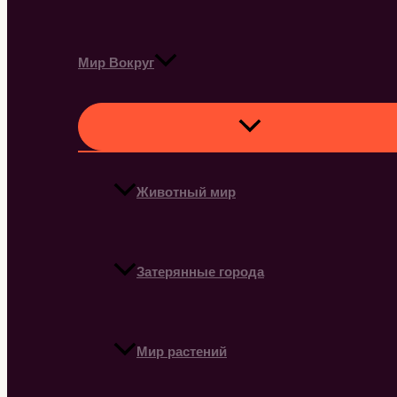
Мир Вокруг
Животный мир
Затерянные города
Мир растений