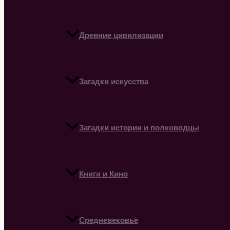
Древние цивилизации
Загадки искусства
Загадки истории и полководцы
Книги и Кино
Средневековье