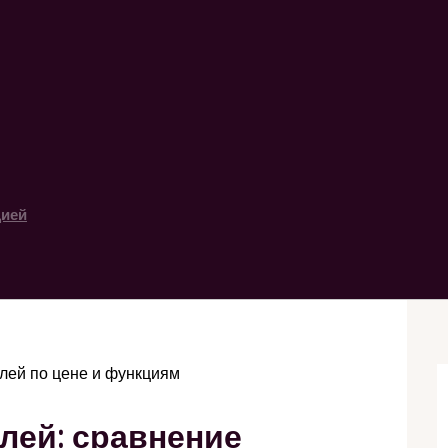
цией
лей по цене и функциям
лей: сравнение