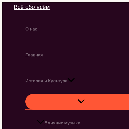
Перейти
Всё обо всём
к
содержимому
О нас
Главная
История и Культура
Влияние музыки