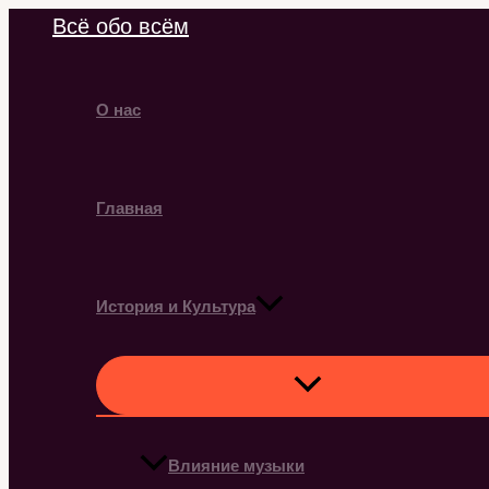
Перейти
Всё обо всём
к
содержимому
О нас
Главная
История и Культура
Влияние музыки