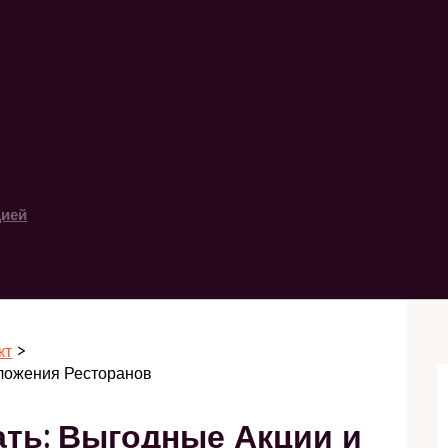
цией
кт
ложения Ресторанов
ть: Выгодные Акции и