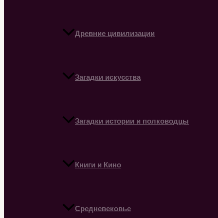
Древние цивилизации
Загадки искусства
Загадки истории и полководцы
Книги и Кино
Средневековье