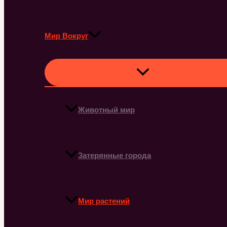
Мир Вокруг
Животный мир
Затерянные города
Мир растений