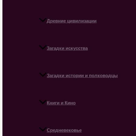
Древние цивилизации
Загадки искусства
Загадки истории и полководцы
Книги и Кино
Средневековье