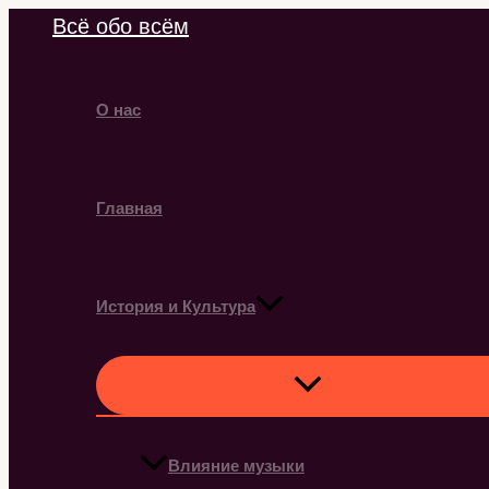
Перейти
Всё обо всём
к
содержимому
О нас
Главная
История и Культура
Влияние музыки