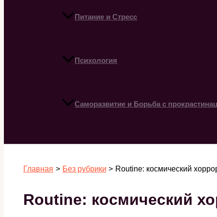
Питание и Стресс
Психология
Саморазвитие и Борьба с прокрастина
Поиск
Главная
Без рубрики
Routine: космический хорро
Routine: космический хо