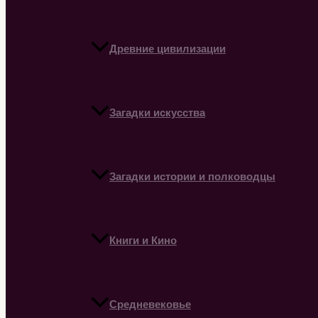
Древние цивилизации
Загадки искусства
Загадки истории и полководцы
Книги и Кино
Средневековье