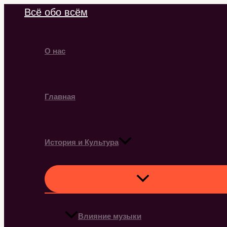
Перейти
Всё обо всём
к
содержимому
О нас
Главная
История и Культура
Влияние музыки